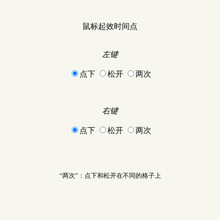
鼠标起效时间点
左键
点下
松开
两次
右键
点下
松开
两次
“两次”：点下和松开在不同的格子上