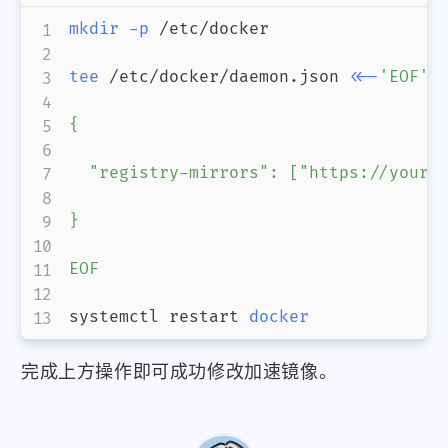
mkdir
-p
 /etc/docker

tee
 /etc/docker/daemon.json 
<<-
'EOF'

{

  "registry-mirrors": ["https://yourdo
}

EOF
systemctl restart 
docker
完成上方操作即可成功修改加速镜像。