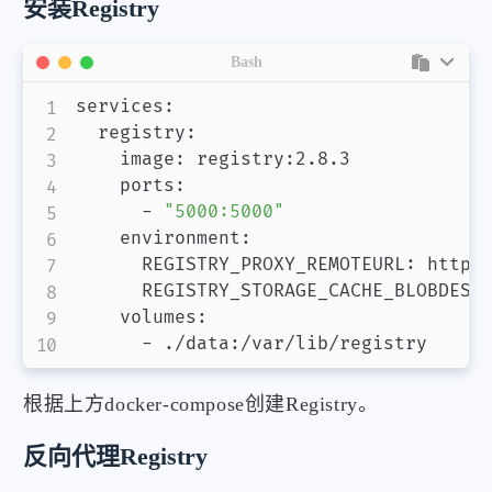
安装Registry
Bash
services:

  registry:

    image: registry:2.8.3

    ports:

      - 
"5000:5000"
    environment:

      REGISTRY_PROXY_REMOTEURL: https:
      REGISTRY_STORAGE_CACHE_BLOBDESCR
    volumes:

      - ./data:/var/lib/registry
根据上方docker-compose创建Registry。
反向代理Registry