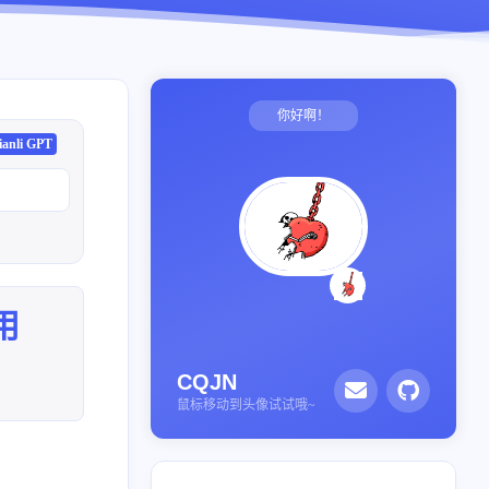
你好啊！
ianli GPT
用
CQJN
鼠标移动到头像试试哦~