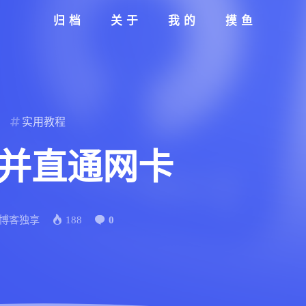
归档
关于
我的
摸鱼
实用教程
由并直通网卡
博客独享
188
0