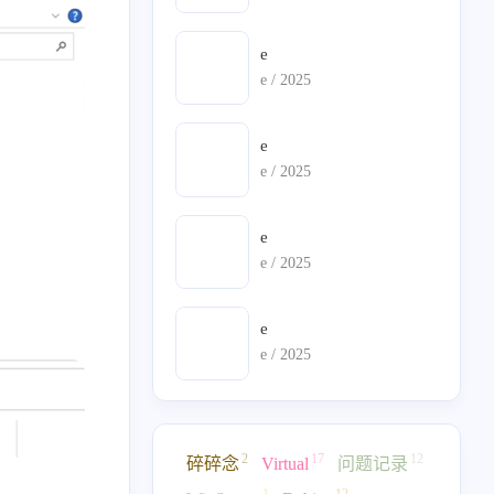
选择存放目录
4、验证
e
e /
2025
e
e /
2025
e
e /
2025
e
e /
2025
2
17
12
碎碎念
Virtual
问题记录
1
12