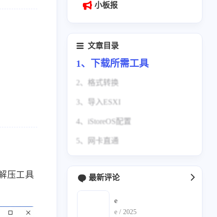
小板报
文章目录
1、下载所需工具
2、格式转换
3、导入ESXI
打开StarWind V2V Converter
4、iStoreOS配置
选择Local file
1、创建新虚拟机
5、网卡直通
选择img镜像
2、选择名称和客户机操作系统
1、设置静态IP
选择Local file
3、选择存储
2、登陆iStoreOS
1、编辑虚拟机
用解压工具
最新评论
选择VMDK
4、自定义设置
2、选择直通的网卡
选择Esxi Server image
5、添加硬盘
3、锁定内存
e
e /
2025