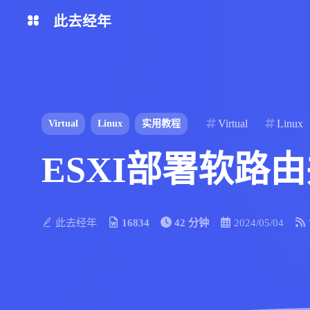
此去经年
我的导航
图床
AList
网站监控
ChatGPT
我的Plog
Virtual
Linux
Virtual
Linux
实用教程
ESXI部署软路
待办清单
我的装备
相册
友情链接
此去经年
16834
42 分钟
2024/05/04