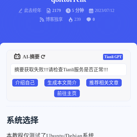
此去经年
2179
5 分钟
2023/07/12
博客独享
239
0
AI-摘要
Tianli GPT
摘要获取失败!!!请检查Tianli服务是否正常!!!
介绍自己
生成本文简介
推荐相关文章
前往主页
系统选择
本教程仅测试了Ubuntu/Debian系统