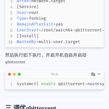
After
=
[
Service
]
User
=
Type
=
RemainAfterExit
=
ExecStart
=
/root/aarch64-qbittorrent-n
[
Install
]
WantedBy
=
multi-user.target
然后执行如下执行，开启开机自启并启动
qbittorrent
微信
支付宝
Bash
systemctl 
enable
 qbittorrent-nox
&&
sys
三.调优qbittorrent