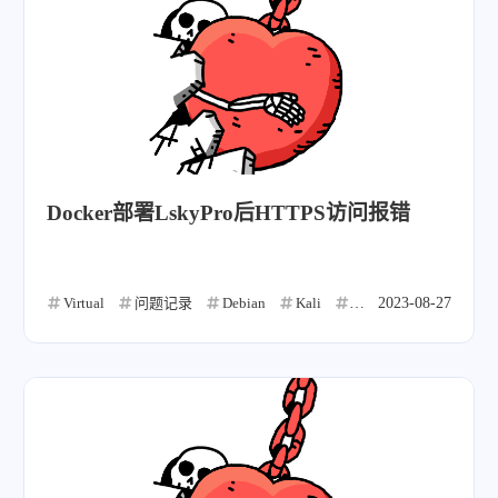
Docker部署LskyPro后HTTPS访问报错
Virtual
问题记录
Debian
Kali
CentOS
2023-08-27
Ubuntu